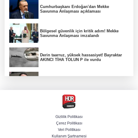
Cumhurbaşkanı Erdoğan'dan Mekke
Savunma Anlaşması açıklaması
Bölgesel güvenlik için kritik adım! Mekke
Savunma Anlaşması imzalandı
Derin taarruz, yüksek hassasiyet! Bayraktar
AKINCI TİHA TOLUN P ile vurdu
Bakan Gürlek: Kanunda şehitleri incitecek
düzenleme yok
Menderes Belediye Başkanı İlkay Çiçek
tutuklandı
Gizlilik Politikası
Çerez Politikası
Hür Ağbaba soruşturmasında MASAK para
Veri Politikası
hareketlerini inceledi
Kullanım Şartnamesi