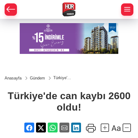
Türkiye'de
Anasayfa
Gündem
can kaybı
2600
oldu!
Türkiye'de can kaybı 2600
oldu!