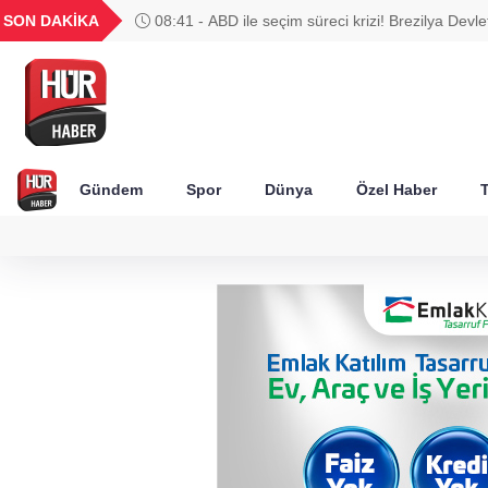
UYU
GEL
TND
BGN
SON DAKİKA
08:41 - ABD ile seçim süreci krizi! Brezilya Devle
44
1,1854
18,1953
16,2447
28,0626
Gerekli cevabı veririz
Gündem
Spor
Dünya
Özel Haber
T