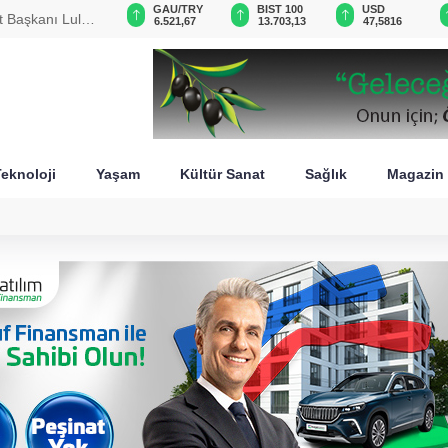
VND
GAU/TRY
BIST 100
USD
t Başkanı Lula:
0,0018
6.521,67
13.703,13
47,5816
eknoloji
Yaşam
Kültür Sanat
Sağlık
Magazin