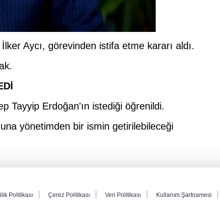
ker Aycı, görevinden istifa etme kararı aldı.
ak.
EDİ
p Tayyip Erdoğan'ın istediği öğrenildi.
na yönetimden bir ismin getirilebileceği
ilik Politikası
Çerez Politikası
Veri Politikası
Kullanım Şartnamesi