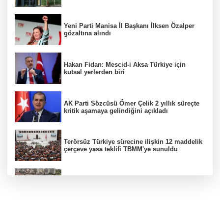
Yeni Parti Manisa İl Başkanı İlksen Özalper
gözaltına alındı
Hakan Fidan: Mescid-i Aksa Türkiye için
kutsal yerlerden biri
AK Parti Sözcüsü Ömer Çelik 2 yıllık süreçte
kritik aşamaya gelindiğini açıkladı
Terörsüz Türkiye sürecine ilişkin 12 maddelik
çerçeve yasa teklifi TBMM'ye sunuldu
Etimesgut soruşturmasında adli incelemeye
ilişkin yeni detay
"Muhalif maskesi" altındaki 11 sosyal medya