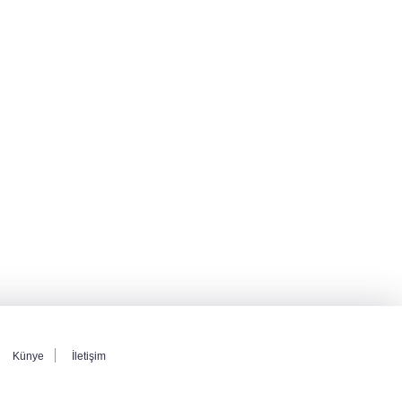
hesabına erişim engeli
Serdal Adalı'dan Salah açıklaması!
''Transferini biz istemedik''
Cumhurbaşkanı Erdoğan'dan Terörsüz
Türkiye vurgusu
Künye
İletişim