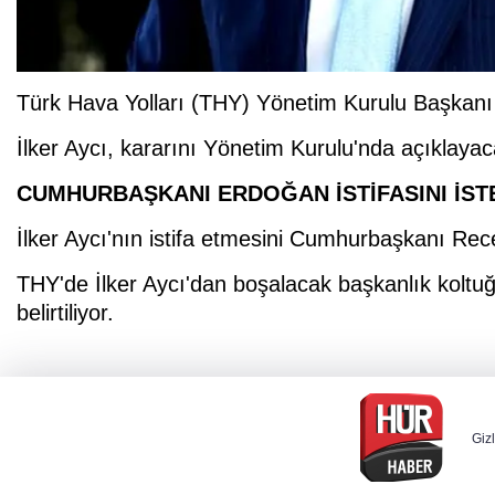
Türk Hava Yolları (THY) Yönetim Kurulu Başkanı İl
İlker Aycı, kararını Yönetim Kurulu'nda açıklayac
CUMHURBAŞKANI ERDOĞAN İSTİFASINI İST
İlker Aycı'nın istifa etmesini Cumhurbaşkanı Rece
THY'de İlker Aycı'dan boşalacak başkanlık koltuğu
belirtiliyor.
Gizl