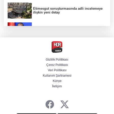
Etimesgut soruşturmasında adli incelemeye
ilişkin yeni detay
AK Parti Sözcüsü Ömer Çelik 2 yıllık süreçte
kritik aşamaya gelindiğini açıkladı
Firari olarak aranıyordu! Menderes Belediye
Başkan Yardımcısı yakalandı
Gizlilik Politikası
Çerez Politikası
Cumhurbaşkanı Erdoğan'dan Terörsüz
Veri Politikası
Türkiye vurgusu
Kullanım Şartnamesi
Künye
İletişim
Serdal Adalı'dan Salah açıklaması!
''Transferini biz istemedik''