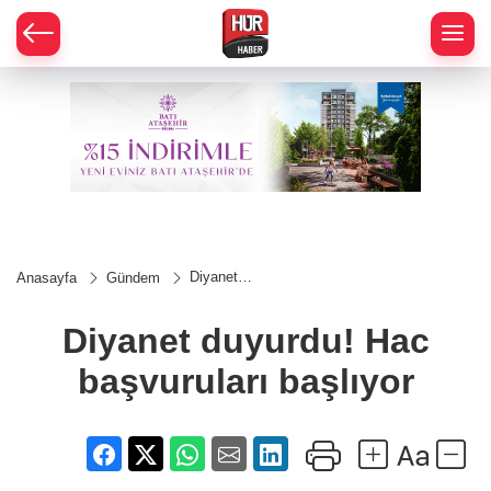
Diyanet
Anasayfa
Gündem
duyurdu!
Hac
başvuruları
Diyanet duyurdu! Hac
başlıyor
başvuruları başlıyor