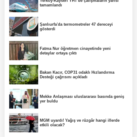
Yerköy-Kayseri YHT'de çalışmaların yarısı
tamamlandı
Şanlıurfa'da termometreler 47 dereceyi
gösterdi
Fatma Nur öğretmen cinayetinde yeni
detaylar ortaya çıktı
Bakan Kacır, COP31 odaklı Hızlandırma
Desteği çağrısını açıkladı
Mekke Anlaşması uluslararası basında geniş
yer buldu
MGM uyardı! Yağış ve rüzgâr hangi illerde
etkili olacak?