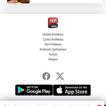
Altın fiyatlarında hafta sonu tablosu nasıl
şekillendi?
Öğrenci affında yeni dönem! Üniversiteye
dönüş yolu açıldı
Gizlilik Politikası
Çerez Politikası
BAE, İran'ın Hürmüz Boğazı'nda bir gemisini
Veri Politikası
füzeyle hedef aldığını duyurdu
Kullanım Şartnamesi
Künye
İletişim
Adana'da içme suyu tünel hattında göçük: 1
ölü, 1 yaralı
HABER YAZILIMI
ve TURKTICARET.NET projesidir Copyright© 2006-2026