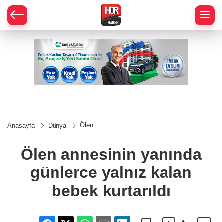
Ölen
Anasayfa
Dünya
annesinin
yanında
günlerce
Ölen annesinin yanında
yalnız
kalan
günlerce yalnız kalan
bebek
kurtarıldı
bebek kurtarıldı