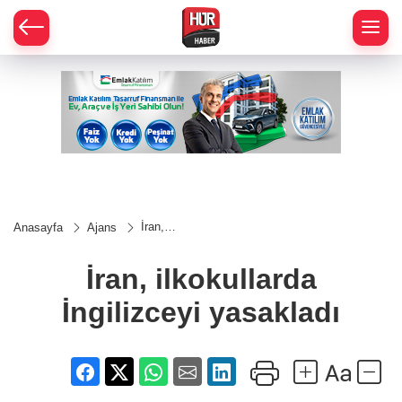
İran,
Anasayfa
Ajans
ilkokullarda
İngilizceyi
yasakladı
İran, ilkokullarda
İngilizceyi yasakladı