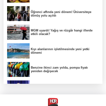
Öğrenci affında yeni dönem! Üniversiteye
dönüş yolu açıldı
MGM uyardı! Yağış ve rüzgâr hangi illerde
etkili olacak?
Kıyı alanlarının işletilmesinde yeni yetki
dönemi
Benzine ikinci zam yolda, pompa fiyatı
yeniden değişecek
Kamuda yapay zeka 2 milyar liralık riski
belirledi
Başsavcılıktan Muzaffer Şirin hakkında