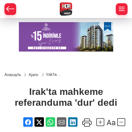
Irak'ta
Anasayfa
Ajans
mahkeme
referanduma
'dur' dedi
Irak'ta mahkeme
referanduma 'dur' dedi