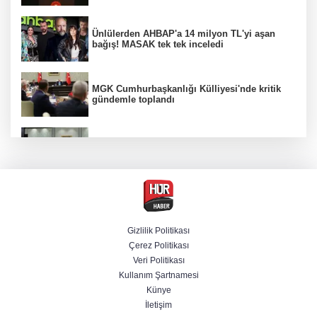
Ünlülerden AHBAP'a 14 milyon TL'yi aşan
bağış! MASAK tek tek inceledi
MGK Cumhurbaşkanlığı Külliyesi'nde kritik
gündemle toplandı
MGK toplantısı sona erdi, 8 maddelik bildiri
yayımlandı
Özgür Özel'in Menderes Belediye Başkanı
İlkay Çiçek'e yönelik sözleri yeniden
gündemde
Gizlilik Politikası
Çerez Politikası
İzmir'de ihale soruşturması derinleşiyor! Veli
Veri Politikası
Ağbaba'nın ağabeyi tutuklandı
Kullanım Şartnamesi
Künye
İletişim
Trabzonspor'un Salah karşılamasını tüm