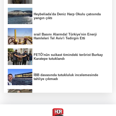
Heybeliada'da Deniz Harp Okulu çatısında
yangın çıktı
srail Basını Alarmda! Türkiye'nin Enerji
Hamleleri Tel Aviv'i Tedirgin Etti
FETÖ'nün suikast timindeki terörist Burkay
Karatepe tutuklandı
İBB davasında tutukluluk incelemesinde
tahliye çıkmadı
Dünya devinde üst düzey görev değişimi!
Türk isim başkan yardımcısı oldu
MGK toplanıyor: Ana gündem Terörsüz