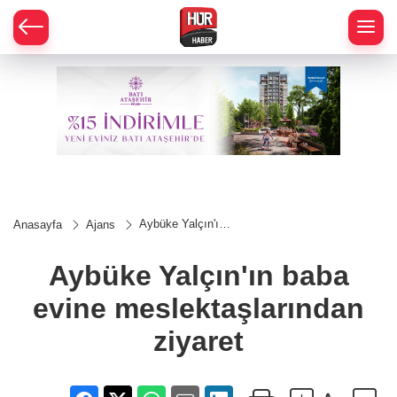
Aybüke Yalçın'ın
Anasayfa
Ajans
baba evine
meslektaşlarından
ziyaret
Aybüke Yalçın'ın baba
evine meslektaşlarından
ziyaret