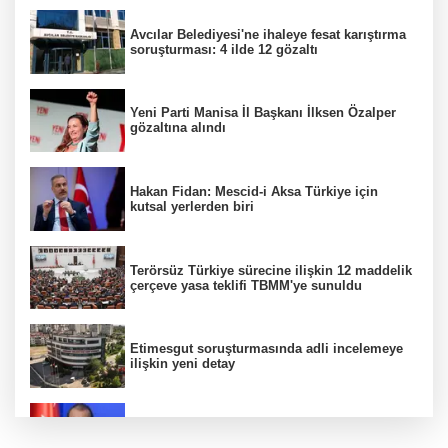
Avcılar Belediyesi'ne ihaleye fesat karıştırma
soruşturması: 4 ilde 12 gözaltı
Yeni Parti Manisa İl Başkanı İlksen Özalper
gözaltına alındı
Hakan Fidan: Mescid-i Aksa Türkiye için
kutsal yerlerden biri
Terörsüz Türkiye sürecine ilişkin 12 maddelik
çerçeve yasa teklifi TBMM'ye sunuldu
Etimesgut soruşturmasında adli incelemeye
ilişkin yeni detay
AK Parti Sözcüsü Ömer Çelik 2 yıllık süreçte
kritik aşamaya gelindiğini açıkladı