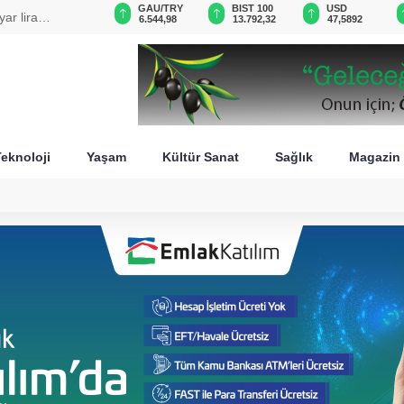
GAU/TRY
BIST 100
USD
EUR
 kabul edecek
6.544,98
13.792,32
47,5892
55,0575
eknoloji
Yaşam
Kültür Sanat
Sağlık
Magazin