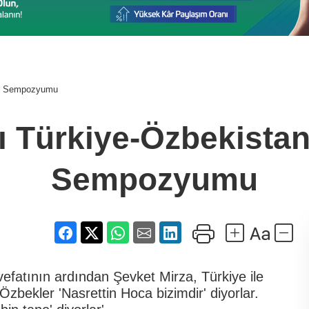
eri Sempozyumu
ası Türkiye-Özbekista
Sempozyumu
efatının ardından Şevket Mirza, Türkiye ile
zbekler 'Nasrettin Hoca bizimdir' diyorlar.