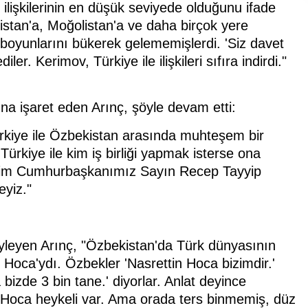
lişkilerinin en düşük seviyede olduğunu ifade
istan'a, Moğolistan'a ve daha birçok yere
oyunlarını bükerek gelememişlerdi. 'Siz davet
. Kerimov, Türkiye ile ilişkileri sıfıra indirdi."
na işaret eden Arınç, şöyle devam etti:
rkiye ile Özbekistan arasında muhteşem bir
ürkiye ile kim iş birliği yapmak isterse ona
 bizim Cumhurbaşkanımız Sayın Recep Tayyip
eyiz."
öyleyen Arınç, "Özbekistan'da Türk dünyasının
n Hoca'ydı. Özbekler 'Nasrettin Hoca bizimdir.'
 bizde 3 bin tane.' diyorlar. Anlat deyince
 Hoca heykeli var. Ama orada ters binmemiş, düz