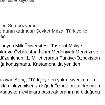
in tane' diyorlar'
atının ardından Şevket Mirza, Türkiye ile
edi.
iyeti Milli Üniversitesi, Taşkent Maliye
akfı ve Özbekistan İslam Medeniyeti Merkezi ve
 düzenlenen "1. Milletlerarası Türkiye-Özbekistan
ığı konuşmada, Kastamonu'da yeniden
layan Arınç, "Türkçeye en yakın şivenin, dilin
kla dinleyebilseniz değerli Özbek misafirlerimizin
oradayken levhalara bakarak oranın ne olduğunu