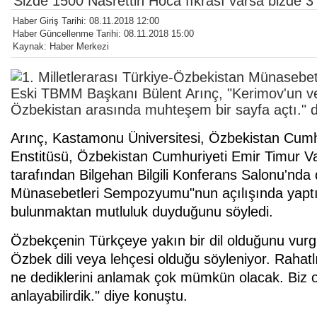
'Sizde 1500 Nasrettin Hoca fıkrası varsa bizde 3 b
Haber Giriş Tarihi: 08.11.2018 12:00
Haber Güncellenme Tarihi: 08.11.2018 15:00
Kaynak: Haber Merkezi
Eski TBMM Başkanı Bülent Arınç, "Kerimov'un vef
Özbekistan arasında muhteşem bir sayfa açtı." d
Arınç, Kastamonu Üniversitesi, Özbekistan Cumhur
Enstitüsü, Özbekistan Cumhuriyeti Emir Timur V
tarafından Bilgehan Bilgili Konferans Salonu'nda
Münasebetleri Sempozyumu"nun açılışında yapt
bulunmaktan mutluluk duyduğunu söyledi.
Özbekçenin Türkçeye yakın bir dil olduğunu vurgu
Özbek dili veya lehçesi olduğu söyleniyor. Rahatlı
ne dediklerini anlamak çok mümkün olacak. Biz 
anlayabilirdik." diye konuştu.