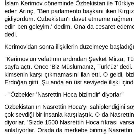
İslam Kerimov döneminde Özbekistan ile Türkiye i
eden Arınç, "Ben parlamento başkanı iken Kırgız
gidiyordum. Özbekistan'ı davet etmeme rağmen b
edin ben geleyim.' dedim. Ona da cesaret edemediler
dedi.
Kerimov'dan sonra ilişkilerin düzelmeye başladığı
"Kerimov'un vefatının ardından Şevket Mirza, Tü
sayfa açtı. Önce 'Biz Müslümanız, Türk'üz' dedi. T
kimsenin karşı çıkmamasını ilan etti. O geldi,
Erdoğan gitti. Şu anda en üst seviyede ilişki içind
- "Özbekler 'Nasrettin Hoca bizimdir' diyorlar"
Özbekistan'ın Nasrettin Hoca'yı sahiplendiğini s
çok sevdiği bir insanla karşılaştık. O da Nasretti
diyorlar. 'Sizde 1500 Nasrettin Hoca fıkrası varsa
anlatıyorlar. Orada da merkebe binmiş Nasrettin